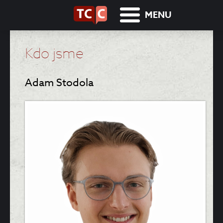
MENU
Kdo jsme
Adam Stodola