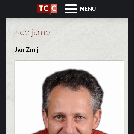
MENU
Kdo jsme
Jan Zmij