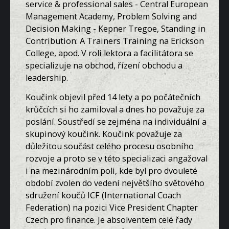
service & professional sales - Central European
Management Academy, Problem Solving and
Decision Making - Kepner Tregoe, Standing in
Contribution: A Trainers Training na Erickson
College, apod. V roli lektora a facilitátora se
specializuje na obchod, řízení obchodu a
leadership.
Koučink objevil před 14 lety a po počátečních
krůčcích si ho zamiloval a dnes ho považuje za
poslání. Soustředí se zejména na individuální a
skupinový koučink. Koučink považuje za
důležitou součást celého procesu osobního
rozvoje a proto se v této specializaci angažoval
i na mezinárodním poli, kde byl pro dvouleté
období zvolen do vedení největšího světového
sdružení koučů ICF (International Coach
Federation) na pozici Vice President Chapter
Czech pro finance. Je absolventem celé řady