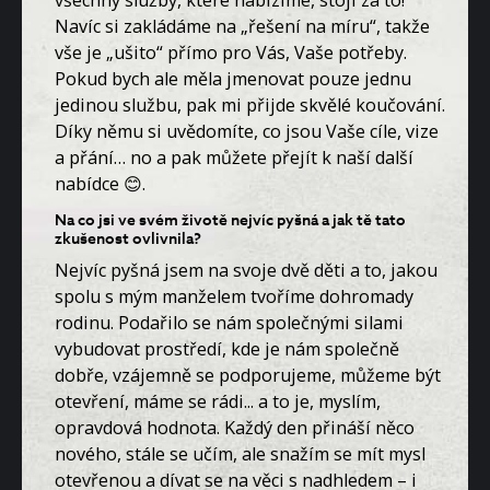
Navíc si zakládáme na „řešení na míru“, takže
vše je „ušito“ přímo pro Vás, Vaše potřeby.
Pokud bych ale měla jmenovat pouze jednu
jedinou službu, pak mi přijde skvělé koučování.
Díky němu si uvědomíte, co jsou Vaše cíle, vize
a přání… no a pak můžete přejít k naší další
nabídce 😊.
Na co jsi ve svém životě nejvíc pyšná a jak tě tato
zkušenost ovlivnila?
Nejvíc pyšná jsem na svoje dvě děti a to, jakou
spolu s mým manželem tvoříme dohromady
rodinu. Podařilo se nám společnými silami
vybudovat prostředí, kde je nám společně
dobře, vzájemně se podporujeme, můžeme být
otevření, máme se rádi... a to je, myslím,
opravdová hodnota. Každý den přináší něco
nového, stále se učím, ale snažím se mít mysl
otevřenou a dívat se na věci s nadhledem – i