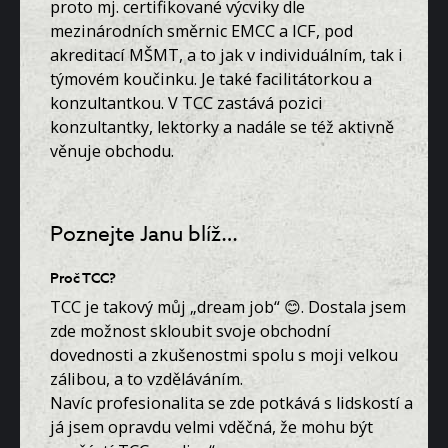
proto mj. certifikované výcviky dle
mezinárodních směrnic EMCC a ICF, pod
akreditací MŠMT, a to jak v individuálním, tak i
týmovém koučinku. Je také facilitátorkou a
konzultantkou. V TCC zastává pozici
konzultantky, lektorky a nadále se též aktivně
věnuje obchodu.
Poznejte Janu blíž…
Proč TCC?
TCC je takový můj „dream job“ 😊. Dostala jsem
zde možnost skloubit svoje obchodní
dovednosti a zkušenostmi spolu s moji velkou
zálibou, a to vzděláváním.
Navíc profesionalita se zde potkává s lidskostí a
já jsem opravdu velmi vděčná, že mohu být