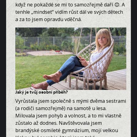
když ne pokaždé se mi to samozřejmě daří 😊. A
tenhle „mindset“ vidím růst dál ve svých dětech
a za to jsem opravdu vděčná.
Jaký je tvůj osobní příběh?
Vyrůstala jsem společně s mými dvěma sestrami
(a rodiči samozřejmě) na samotě u lesa.
Milovala jsem pohyb a volnost, a to mi vlastně
zůstalo až dodnes. Navštěvovala jsem
brandýské osmileté gymnázium, mojí velkou