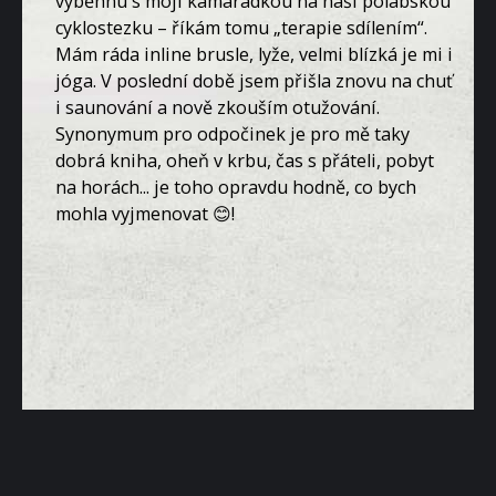
vyběhnu s mojí kamarádkou na naši polabskou
cyklostezku – říkám tomu „terapie sdílením“.
Mám ráda inline brusle, lyže, velmi blízká je mi i
jóga. V poslední době jsem přišla znovu na chuť
i saunování a nově zkouším otužování.
Synonymum pro odpočinek je pro mě taky
dobrá kniha, oheň v krbu, čas s přáteli, pobyt
na horách... je toho opravdu hodně, co bych
mohla vyjmenovat 😊!