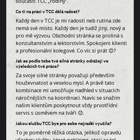
součástí TCC „rodiny“.
Co ti na práci v TCC dělá radost?
Každý den v TCC je mi radostí neb rutina zde
nemá své místo. Každý den je tudíž jiný, nový a
pro mě výzvou. Obchodní stránka se prolíná s
konzultanstvím a lektorstvím. Spokojeni klienti
a profesionální kolegové. Co víc si prát 😊?
Jak se podle tebe tvé silné stránky odrážejí ve
výsledcích tvé práce?
Za svoje silné stránky považuji především
houževnatost a veselou mysl. A právě tato
kombinace mi umožňuje nadhled v situacích
náročnějších na koordinaci. Navíc se snažím
našim klientům poskytnout vždy prvotřídní
servis s úsměvem na tváři 😊.
Jakou službu TCC bys pro sebe nejradši využila?
To je poměrně těžká otázka, jelikož opravdu
všechny služby, které nabízíme, stojí za to!