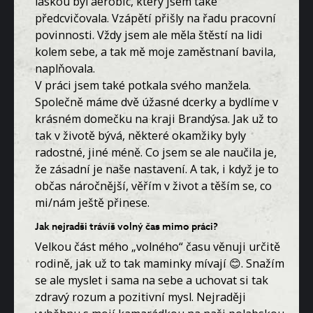
láskou byl aerobic, který jsem také
předcvičovala. Vzápětí přišly na řadu pracovní
povinnosti. Vždy jsem ale měla štěstí na lidi
kolem sebe, a tak mě moje zaměstnaní bavila,
naplňovala.
V práci jsem také potkala svého manžela.
Společně máme dvě úžasné dcerky a bydlíme v
krásném domečku na kraji Brandýsa. Jak už to
tak v životě bývá, některé okamžiky byly
radostné, jiné méně. Co jsem se ale naučila je,
že zásadní je naše nastavení. A tak, i když je to
občas náročnější, věřím v život a těším se, co
mi/nám ještě přinese.
Jak nejradši trávíš volný čas mimo práci?
Velkou část mého „volného“ času věnuji určitě
rodině, jak už to tak maminky mívají 😊. Snažím
se ale myslet i sama na sebe a uchovat si tak
zdravý rozum a pozitivní mysl. Nejraději