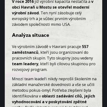
V roce 2016
již výrobní kapacita nestačila a
v
obci Havraň u Mostu se otevřel moderní
výrobní závod
. Ten nyní zásobuje celý
evropský trh a je vůbec prvním výrobním
závodem společnosti mimo USA.
Analýza situace
Ve
výrobním závodě
v Havrani pracuje
557
zaměstnanců
, kteří jsou organizovaní do
pracovních skupin. Tyto skupiny jsou vedeny
team leadery
, kteří byli cílovou skupinou pro
rozvojový program.
Mnozí team leadeři nikdy neprošli školením na
základní manažerské dovednosti a vše se učili
metodou pokus-omyl. Potřeba zlepšení byla
identifikována v
oblasti zadávání cílů, jejich
vyhodnocování a v poskytování zpětné