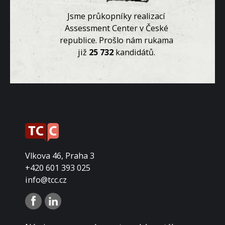
unelu za
.
Jsme průkopníky realizací
Assessment Center v České
republice. Prošlo nám rukama
již
25 732
kandidátů.
Vlkova 46, Praha 3
+420 601 393 025
info@tcc.cz