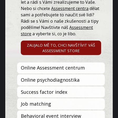
let a rádi s Vámi zrealizujeme to Vaše.
Nebo si chcete
Assessment centra
dělat
sami a potřebujete to naučit své lidi?
Rádi se s Vámi o naše zkušenosti a tipy
podělíme! Navštivte náš
Assessment
store
a vyberte si, co je libo.
ZAUJALO MĚ TO, CHCI NAVŠTÍVIT VÁŠ
ASSESSMENT STORE
Online Assessment centrum
Online psychodiagnostika
Success factor index
Job matching
Behavioral event interview