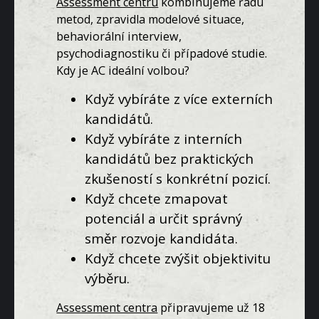
Assessment centru
kombinujeme řadu
metod, zpravidla modelové situace,
behaviorální interview,
psychodiagnostiku či případové studie.
Kdy je AC ideální volbou?
Když vybíráte z více externích
kandidátů.
Když vybíráte z interních
kandidátů bez praktických
zkušeností s konkrétní pozicí.
Když chcete zmapovat
potenciál a určit správný
směr rozvoje kandidáta.
Když chcete zvýšit objektivitu
výběru.
Assessment centra
připravujeme už 18