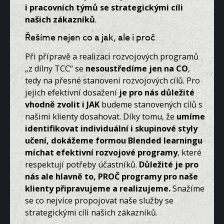
i pracovních týmů se strategickými cíli
našich zákazníků
.
Řešíme nejen co a jak, ale i proč
Při přípravě a realizaci rozvojových programů
„z dílny TCC“ se
n
esoustředíme jen na CO
,
tedy na přesné stanovení rozvojových cílů. Pro
jejich efektivní dosažení
je pro nás důležité
vhodně zvolit i JAK
budeme stanovených cílů s
našimi klienty dosahovat. Díky tomu, že
umíme
identifikovat individuální i skupinové styly
učení, dokážeme formou Blended learningu
míchat efektivní rozvojové programy
, které
respektují potřeby účastníků.
Důležité je pro
nás ale hlavně to, PROČ programy pro naše
klienty připravujeme a realizujeme.
Snažíme
se co nejvíce propojovat naše služby se
strategickými cíli našich zákazníků.