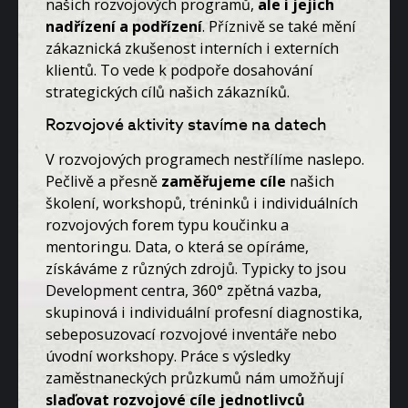
našich rozvojových programů,
ale
i jejich
nadřízení a podřízení
. Příznivě se také mění
zákaznická zkušenost interních i externích
klientů. To vede k podpoře dosahování
strategických cílů našich zákazníků.
Rozvojové aktivity stavíme na datech
V rozvojových programech nestřílíme naslepo.
Pečlivě a přesně
zaměřujeme cíle
našich
školení, workshopů, tréninků i individuálních
rozvojových forem typu koučinku a
mentoringu. Data, o která se opíráme,
získáváme z různých zdrojů. Typicky to jsou
Development centra, 360° zpětná vazba,
skupinová i individuální profesní diagnostika,
sebeposuzovací rozvojové inventáře nebo
úvodní workshopy. Práce s výsledky
zaměstnaneckých průzkumů nám umožňují
slaďovat rozvojové cíle jednotlivců