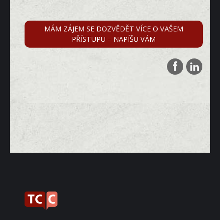
MÁM ZÁJEM SE DOZVĚDĚT VÍCE O VAŠEM
PŘÍSTUPU – NAPÍŠU VÁM