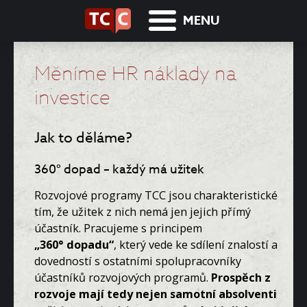
MENU
Měníme HR náklady na
investice
Jak to děláme?
360° dopad – každý má užitek
Rozvojové programy TCC jsou charakteristické
tím, že užitek z nich nemá jen jejich přímý
účastník. Pracujeme s principem
„360° dopadu“
, který vede ke sdílení znalostí a
dovedností s ostatními spolupracovníky
účastníků rozvojových programů.
Prospěch z
rozvoje mají tedy nejen samotní absolventi