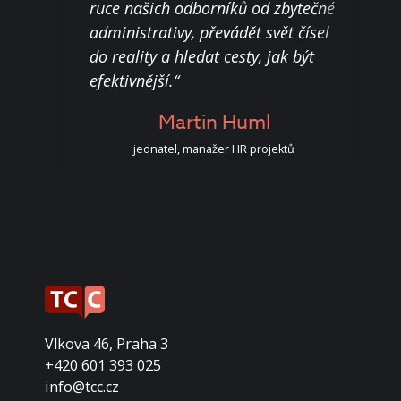
ruce našich odborníků od zbytečné
nest
o
administrativy, převádět svět čísel
nebo
do reality a hledat cesty, jak být
sous
efektivnější.“
dohr
k
or
Martin Huml
jednatel, manažer HR projektů
Vlkova 46, Praha 3
+420 601 393 025
info@tcc.cz