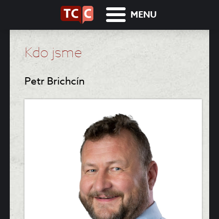
MENU
Kdo jsme
Petr Brichcín