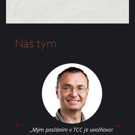
Náš tým
„Jen 
„Mým posláním v TCC je uvolňovat
moti
áváním