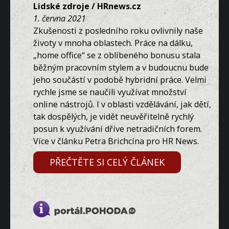
Lidské zdroje / HRnews.cz
1. června 2021
Zkušenosti z posledního roku ovlivnily naše
životy v mnoha oblastech. Práce na dálku,
„home office“ se z oblíbeného bonusu stala
běžným pracovním stylem a v budoucnu bude
jeho součástí v podobě hybridní práce. Velmi
rychle jsme se naučili využívat množství
online nástrojů. I v oblasti vzdělávání, jak dětí,
tak dospělých, je vidět neuvěřitelně rychlý
posun k využívání dříve netradičních forem.
Více v článku Petra Brichcína pro HR News.
PŘEČTĚTE SI CELÝ ČLÁNEK