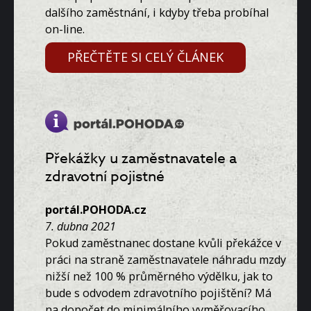
dalšího zaměstnání, i kdyby třeba probíhal
on-line.
PŘEČTĚTE SI CELÝ ČLÁNEK
Překážky u zaměstnavatele a
zdravotní pojistné
portál.POHODA.cz
7. dubna 2021
Pokud zaměstnanec dostane kvůli překážce v
práci na straně zaměstnavatele náhradu mzdy
nižší než 100 % průměrného výdělku, jak to
bude s odvodem zdravotního pojištění? Má
na dopočet do minimálního vyměřovacího