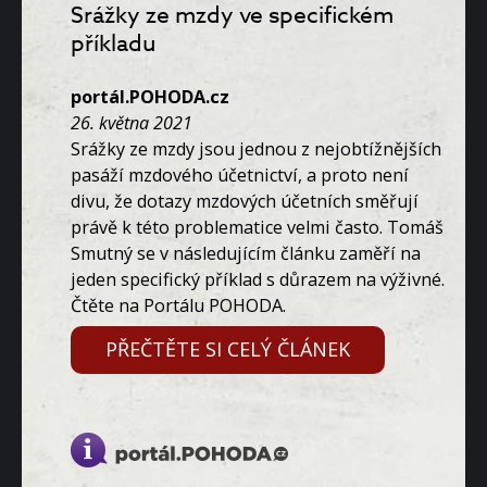
Srážky ze mzdy ve specifickém
příkladu
portál.POHODA.cz
26. května 2021
Srážky ze mzdy jsou jednou z nejobtížnějších
pasáží mzdového účetnictví, a proto není
divu, že dotazy mzdových účetních směřují
právě k této problematice velmi často. Tomáš
Smutný se v následujícím článku zaměří na
jeden specifický příklad s důrazem na výživné.
Čtěte na Portálu POHODA.
PŘEČTĚTE SI CELÝ ČLÁNEK