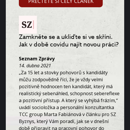
PŘEČTĚTE SI CELÝ ČLÁNEK
Zamkněte se a ukliďte si ve skříni.
Jak v době covidu najít novou práci?
Seznam Zprávy
14. dubna 2021
„Za 15 let a stovky pohovorů s kandidáty
můžu zodpovědně říci, že je vždy velmi
pozitivně hodnocen ten kandidát, který má
realistický sebenáhled, schopnost sebereflexe
a pozitivní přístup. A který se vyhýbá frázím,“
uvádí socioložka a personální konzultantka
TCC group Marta Fabiánová v článku pro SZ
Byznys, který Vám poradí, jak se v dnešní
době připravit na pracovní pohovor do