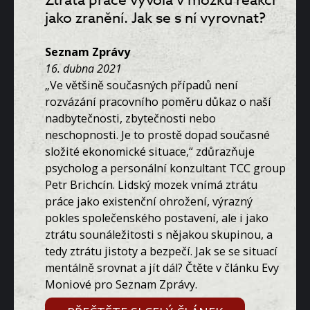
Ztráta práce vyvolá v mozku reakci
jako zranění. Jak se s ní vyrovnat?
Seznam Zprávy
16. dubna 2021
„Ve většině současných případů není
rozvázání pracovního poměru důkaz o naší
nadbytečnosti, zbytečnosti nebo
neschopnosti. Je to prostě dopad současné
složité ekonomické situace,“ zdůrazňuje
psycholog a personální konzultant TCC group
Petr Brichcín. Lidský mozek vnímá ztrátu
práce jako existenční ohrožení, výrazný
pokles společenského postavení, ale i jako
ztrátu sounáležitosti s nějakou skupinou, a
tedy ztrátu jistoty a bezpečí. Jak se se situací
mentálně srovnat a jít dál? Čtěte v článku Evy
Moniové pro Seznam Zprávy.