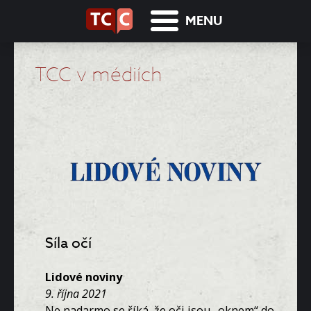
MENU
TCC v médiích
Síla očí
Lidové noviny
9. října 2021
Ne nadarmo se říká, že oči jsou „oknem“ do