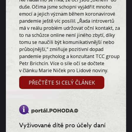
duše. Očima jsme schopni vyjádřit mnoho
emocí a jejich význam během koronavirové
pandemie ještě víc posílil. „Řada introvertů
má v reálu problém udržovat oční kontakt, za
to na schůzce online není jiného zbytí, díky
tomu se naučili být komunikativnější nebo
průbojnější,“ zmiňuje pozitivní dopad
pandemie psycholog a konzultant TCC group
Petr Brichcín. Více o síle očí se dočtete
v článku Marie Niček pro Lidové noviny.
PŘEČTĚTE SI CELÝ ČLÁNEK
Vyživované dítě pro účely daní