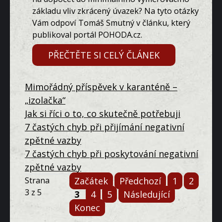
základu vliv zkrácený úvazek? Na tyto otázky
Vám odpoví Tomáš Smutný v článku, který
publikoval portál POHODA.cz.
PŘEČTĚTE SI CELÝ ČLÁNEK
Mimořádný příspěvek v karanténě –
„izolačka“
Jak si říci o to, co skutečně potřebuji
7 častých chyb při přijímání negativní
zpětné vazby
7 častých chyb při poskytování negativní
zpětné vazby
Strana
Začátek
Předchozí
1
2
3 z 5
3
4
5
Následující
Konec