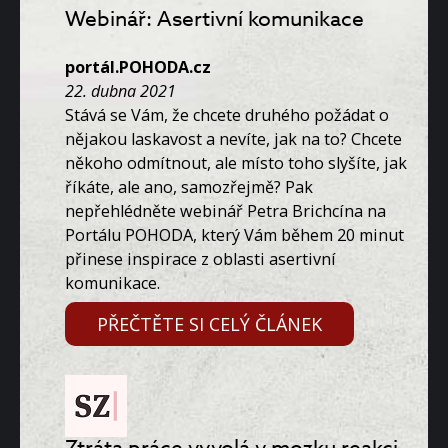
Webinář: Asertivní komunikace
portál.POHODA.cz
22. dubna 2021
Stává se Vám, že chcete druhého požádat o
nějakou laskavost a nevíte, jak na to? Chcete
někoho odmítnout, ale místo toho slyšíte, jak
říkáte, ale ano, samozřejmě? Pak
nepřehlédněte webinář Petra Brichcína na
Portálu POHODA, který Vám během 20 minut
přinese inspirace z oblasti asertivní
komunikace.
PŘEČTĚTE SI CELÝ ČLÁNEK