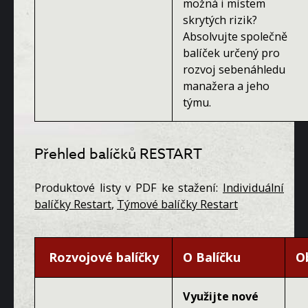
možná i místem
skrytých rizik?
Absolvujte společně
balíček určený pro
rozvoj sebenáhledu
manažera a jeho
týmu.
Přehled balíčků RESTART
Produktové listy v PDF ke stažení:
Individuální
balíčky Restart
,
Týmové balíčky Restart
Rozvojové balíčky
O Balíčku
O
Využijte nové