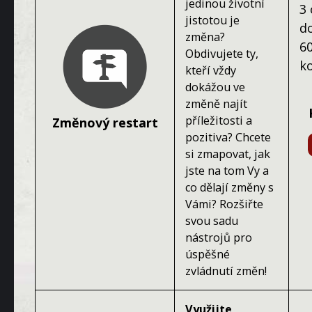
jedinou životní
3 
jistotou je
d
změna?
6
Obdivujete ty,
k
kteří vždy
dokážou ve
změně najít
příležitosti a
Změnový restart
pozitiva? Chcete
si zmapovat, jak
jste na tom Vy a
co dělají změny s
Vámi? Rozšiřte
svou sadu
nástrojů pro
úspěšné
zvládnutí změn!
Využijte