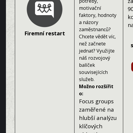
z
potřeby,
motivační
9
faktory, hodnoty
k
a názory
n
zaměstnanců?
Firemní restart
Chcete vědět víc,
než začnete
jednat? Využijte
náš rozvojový
balíček
souvisejících
služeb.
Možno rozšířit
o:
Focus groups
zaměřené na
hlubší analýzu
klíčových