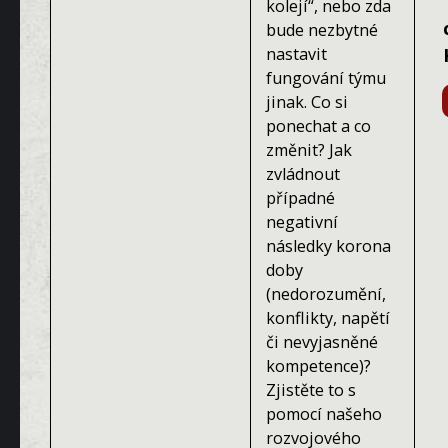
kolejí“, nebo zda
bude nezbytné
nastavit
fungování týmu
jinak. Co si
ponechat a co
změnit? Jak
zvládnout
případné
negativní
následky korona
doby
(nedorozumění,
konflikty, napětí
či nevyjasněné
kompetence)?
Zjistěte to s
pomocí našeho
rozvojového