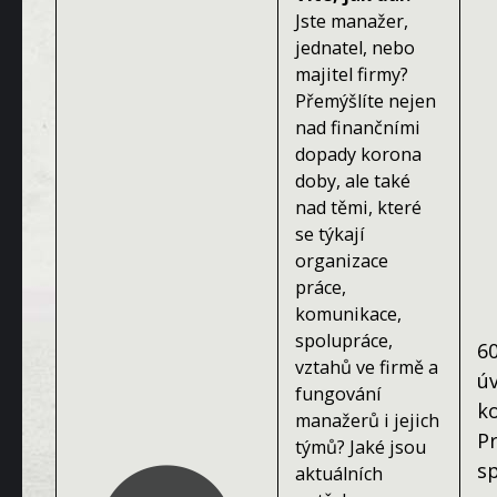
Jste manažer,
jednatel, nebo
majitel firmy?
Přemýšlíte nejen
nad finančními
dopady korona
doby, ale také
nad těmi, které
se týkají
organizace
práce,
komunikace,
spolupráce,
6
vztahů ve firmě a
ú
fungování
k
manažerů i jejich
P
týmů? Jaké jsou
s
aktuálních