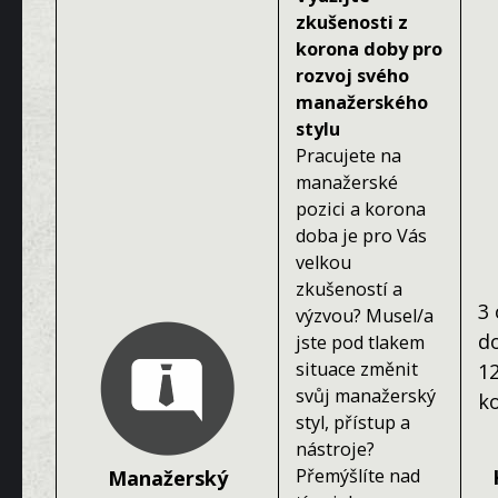
zkušenosti z
korona doby pro
rozvoj svého
manažerského
stylu
Pracujete na
manažerské
pozici a korona
doba je pro Vás
velkou
zkušeností a
3 
výzvou? Musel/a
d
jste pod tlakem
situace změnit
1
svůj manažerský
k
styl, přístup a
nástroje?
Přemýšlíte nad
Manažerský