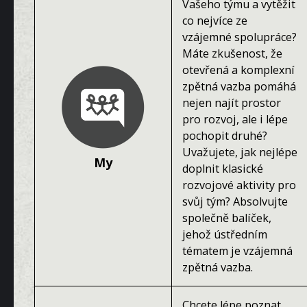
Vašeho týmu a vytěžit
co nejvíce ze
vzájemné spolupráce?
Máte zkušenost, že
otevřená a komplexní
zpětná vazba pomáhá
nejen najít prostor
pro rozvoj, ale i lépe
pochopit druhé?
Uvažujete, jak nejlépe
My
doplnit klasické
rozvojové aktivity pro
svůj tým? Absolvujte
společně balíček,
jehož ústředním
tématem je vzájemná
zpětná vazba.
Chcete lépe poznat