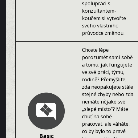
spolupráci s
konzultantem-
koučem si vytvořte
svého vlastního
průvodce změnou.
Chcete lépe
porozumět sami sobě
a tomu, jak fungujete
ve své práci, týmu,
rodině? Přemýšlíte,
zda neopakujete stále
stejné chyby nebo zda
nemáte nějaké své
„slepé místo“? Máte
chuť na sobě
pracovat, ale váháte,
co by bylo to pravé
Basic