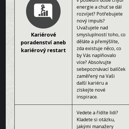
v poslední době chybí
energie a chuť se dál
rozvíjet? Potřebujete
nový impuls?
Uvažujete nad
Kariérové
smysluplností toho, co
děláte a přemýšlíte,
poradenství aneb
zda existuje něco, co
kariérový restart
by Vás naplňovalo
více? Absolvujte
sebepoznávací balíček
zaměřený na Vaši
další kariéru a
získejte nové
inspirace.
Vedete a řídíte lidi?
Kladete si otázku,
jakými manažery