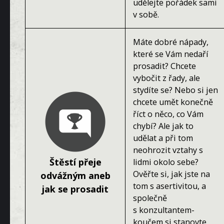
udělejte pořádek sami
v sobě.
Máte dobré nápady,
které se Vám nedaří
prosadit? Chcete
vybočit z řady, ale
stydíte se? Nebo si jen
chcete umět konečně
říct o něco, co Vám
chybí? Ale jak to
udělat a při tom
neohrozit vztahy s
Štěstí přeje
lidmi okolo sebe?
Ověřte si, jak jste na
odvážným aneb
tom s asertivitou, a
jak se prosadit
společně
s konzultantem-
koučem si stanovte