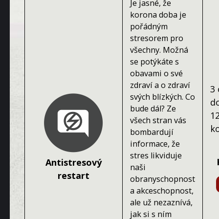
Je jasné, že
korona doba je
pořádným
stresorem pro
všechny. Možná
se potýkáte s
obavami o své
zdraví a o zdraví
3 
svých blízkých. Co
d
bude dál? Ze
1
všech stran vás
k
bombardují
informace, že
stres likviduje
Antistresový
naši
restart
obranyschopnost
a akceschopnost,
ale už nezaznívá,
jak si s ním