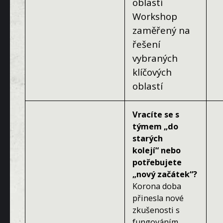
oblastí
Workshop
zaměřený na
řešení
vybraných
klíčových
oblastí
Vracíte se s
týmem
„
do
starých
kolejí
“
nebo
potřebujete
„
nový začátek“?
Korona doba
přinesla nové
zkušenosti s
fungováním