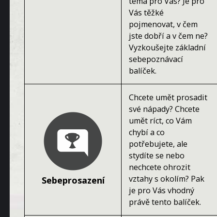
téma pro Vás? Je pro
Vás těžké
pojmenovat, v čem
jste dobří a v čem ne?
Vyzkoušejte základní
sebepoznávací
balíček.
Chcete umět prosadit
své nápady? Chcete
umět ríct, co Vám
chybí a co
potřebujete, ale
stydíte se nebo
nechcete ohrozit
vztahy s okolím? Pak
Sebeprosazení
je pro Vás vhodný
právě tento balíček.