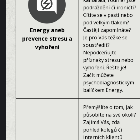
kamarádi, rodina? Jste
podráždění či ironičtí?
Cítíte se v pasti nebo
pod velkým tlakem?
Energy aneb
Častěji zapomínáte?
Je pro Vás těžké se
prevence stresu a
soustředit?
vyhoření
Nepodceňujte
příznaky stresu nebo
vyhoření. Řešte je!
Začít můžete
psychodiagnostickým
balíčkem Energy.
Přemýšlíte o tom, jak
působíte na své okolí?
Zajímá Vás, zda
pohled kolegů či
interních klientů