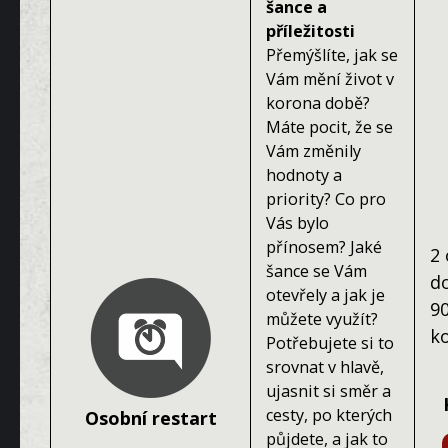
šance a
příležitosti
Přemýšlíte, jak se
Vám mění život v
korona době?
Máte pocit, že se
Vám změnily
hodnoty a
priority? Co pro
Vás bylo
přínosem? Jaké
2 
šance se Vám
d
otevřely a jak je
9
můžete využít?
k
Potřebujete si to
srovnat v hlavě,
ujasnit si směr a
cesty, po kterých
Osobní restart
půjdete, a jak to