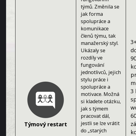
týmů. Změnila se
jak forma
spolupráce a
komunikace
členů týmu, tak
3+
manažerský styl.
d
Ukázaly se
rozdíly ve
9
fungování
k
jednotlivců, jejich
p
stylu práce i
m
spolupráce a
3
motivace. Možná
s
si kladete otázku,
w
jak s týmem
6
pracovat dál,
jestli se lze vrátit
z
Týmový restart
do „starých
k