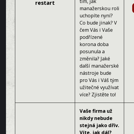
tím, jak
restart
manažerskou roli
uchopíte nyní?
Co bude jinak? V
čem Vás i Vaše
podřízené
korona doba
posunula a
změnila? Jaké
další manažerské
nástroje bude
pro Vás i Váš tým
užitečné využívat
více? Zjistěte to!
Vaše firma už
nikdy nebude
stejná jako dřív.
Víte, jak dál?