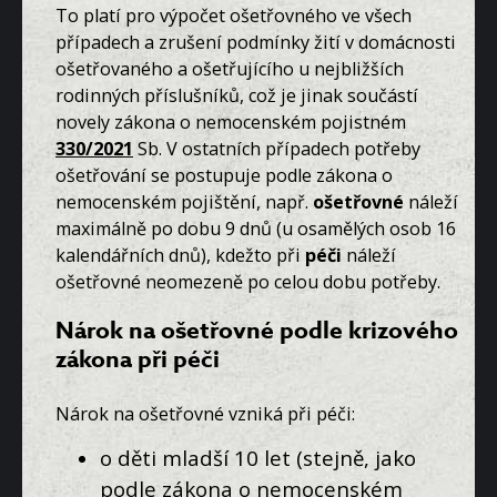
To platí pro výpočet ošetřovného ve všech
případech a zrušení podmínky žití v domácnosti
ošetřovaného a ošetřujícího u nejbližších
rodinných příslušníků, což je jinak součástí
novely zákona o nemocenském pojistném
330/2021
Sb. V ostatních případech potřeby
ošetřování se postupuje podle zákona o
nemocenském pojištění, např.
ošetřovné
náleží
maximálně po dobu 9 dnů (u osamělých osob 16
kalendářních dnů), kdežto při
péči
náleží
ošetřovné neomezeně po celou dobu potřeby.
Nárok na ošetřovné podle krizového
zákona při péči
Nárok na ošetřovné vzniká při péči:
o děti mladší 10 let (stejně, jako
podle zákona o nemocenském