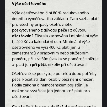
Výše ošetřovného
Výše ošetřovného činí 80 % redukovaného
denního vyměřovacího základu. Tato sazba platí
pro všechny případy ošetřovného
poskytovaného z důvodu
péče
i z důvodu
ošetřování
. Zůstala zachována i minimální výše
tj. 400 Kč za kalendářní den. Minimální výše
ošetřovného ve výši 400 Kč platí jen u
zaměstnanců v pracovním nebo služebním
poměru, při kratším úvazku se poměrně snižuje
a platí jen
při péči
, nikoliv při ošetřování.
Ošetřovné se poskytuje po celou dobu potřeby
péče. Počet střídání osob v péči není omezen.
Podle zákona o nemocenském pojištění je
možno se vystřídat jen jednou což platí pro
ošetřování.