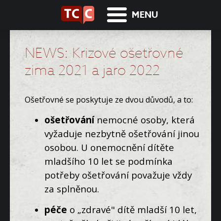
MENU
NEWS: Krizové ošetřovné
zima 2021 a jaro 2022
Ošetřovné se poskytuje ze dvou důvodů, a to:
ošetřování
nemocné osoby, která
vyžaduje nezbytně ošetřování jinou
osobou. U onemocnění dítěte
mladšího 10 let se podmínka
potřeby ošetřování považuje vždy
za splněnou.
péče
o „zdravé" dítě mladší 10 let,