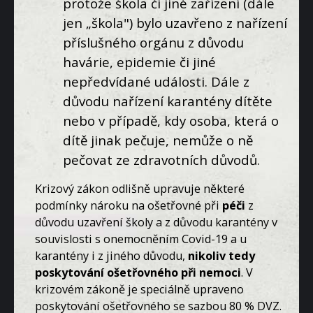
protože škola či jiné zařízení (dále
jen „škola") bylo uzavřeno z nařízení
příslušného orgánu z důvodu
havárie, epidemie či jiné
nepředvídané události. Dále z
důvodu nařízení karantény dítěte
nebo v případě, kdy osoba, která o
dítě jinak pečuje, nemůže o ně
pečovat ze zdravotních důvodů.
Krizový zákon odlišně upravuje některé
podmínky nároku na ošetřovné při
péči
z
důvodu uzavření školy a z důvodu karantény v
souvislosti s onemocněním Covid-19 a u
karantény i z jiného důvodu,
nikoliv tedy
poskytování ošetřovného při nemoci
. V
krizovém zákoně je speciálně upraveno
poskytování ošetřovného se sazbou 80 % DVZ.