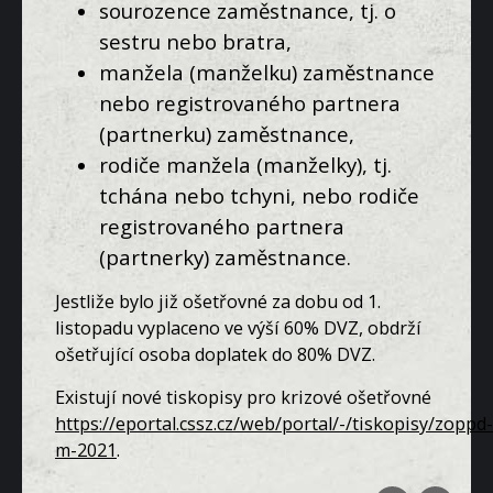
sourozence zaměstnance, tj. o
sestru nebo bratra,
manžela (manželku) zaměstnance
nebo registrovaného partnera
(partnerku) zaměstnance,
rodiče manžela (manželky), tj.
tchána nebo tchyni, nebo rodiče
registrovaného partnera
(partnerky) zaměstnance.
Jestliže bylo již ošetřovné za dobu od 1.
listopadu vyplaceno ve výší 60% DVZ, obdrží
ošetřující osoba doplatek do 80% DVZ.
Existují nové tiskopisy pro krizové ošetřovné
https://eportal.cssz.cz/web/portal/-/tiskopisy/zoppd-
m-2021
.