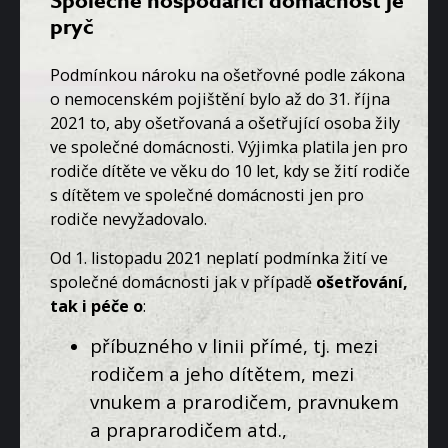
Společně hospodařící domácnost je
pryč
Podmínkou nároku na ošetřovné podle zákona
o nemocenském pojištění bylo až do 31. října
2021 to, aby ošetřovaná a ošetřující osoba žily
ve společné domácnosti. Výjimka platila jen pro
rodiče dítěte ve věku do 10 let, kdy se žití rodiče
s dítětem ve společné domácnosti jen pro
rodiče nevyžadovalo.
Od 1. listopadu 2021 neplatí podmínka žití ve
společné domácnosti jak v případě
ošetřování,
tak i péče o
:
příbuzného v linii přímé, tj. mezi
rodičem a jeho dítětem, mezi
vnukem a prarodičem, pravnukem
a praprarodičem atd.,