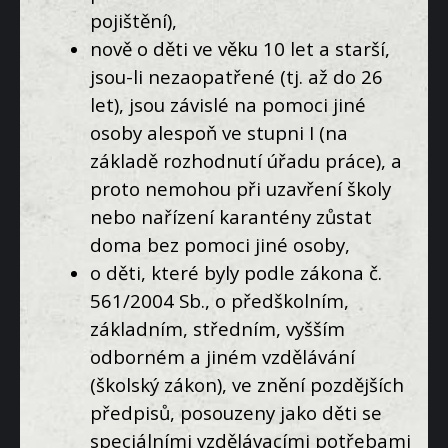
pojištění),
nově o děti ve věku 10 let a starší,
jsou-li nezaopatřené (tj. až do 26
let), jsou závislé na pomoci jiné
osoby alespoň ve stupni I (na
základě rozhodnutí úřadu práce), a
proto nemohou při uzavření školy
nebo nařízení karantény zůstat
doma bez pomoci jiné osoby,
o děti, které byly podle zákona č.
561/2004 Sb., o předškolním,
základním, středním, vyšším
odborném a jiném vzdělávání
(školský zákon), ve znění pozdějších
předpisů, posouzeny jako děti se
speciálními vzdělávacími potřebami