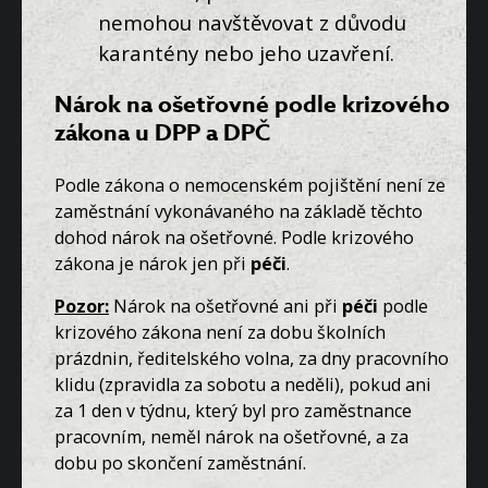
nemohou navštěvovat z důvodu
karantény nebo jeho uzavření.
Nárok na ošetřovné podle krizového
zákona u DPP a DPČ
Podle zákona o nemocenském pojištění není ze
zaměstnání vykonávaného na základě těchto
dohod nárok na ošetřovné. Podle krizového
zákona je nárok jen při
péči
.
Pozor:
Nárok na ošetřovné ani při
péči
podle
krizového zákona není za dobu školních
prázdnin, ředitelského volna, za dny pracovního
klidu (zpravidla za sobotu a neděli), pokud ani
za 1 den v týdnu, který byl pro zaměstnance
pracovním, neměl nárok na ošetřovné, a za
dobu po skončení zaměstnání.