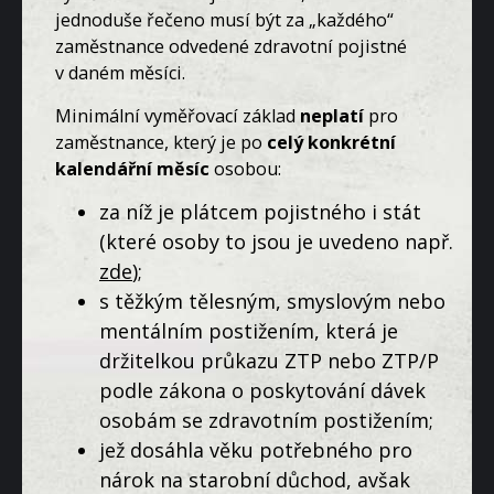
jednoduše řečeno musí být za „každého“
zaměstnance odvedené zdravotní pojistné
v daném měsíci.
Minimální vyměřovací základ
neplatí
pro
zaměstnance, který je po
celý konkrétní
kalendářní měsíc
osobou:
za níž je plátcem pojistného i stát
(které osoby to jsou je uvedeno např.
zde
);
s těžkým tělesným, smyslovým nebo
mentálním postižením, která je
držitelkou průkazu ZTP nebo ZTP/P
podle zákona o poskytování dávek
osobám se zdravotním postižením;
jež dosáhla věku potřebného pro
nárok na starobní důchod, avšak