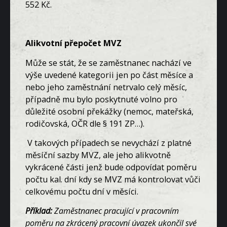
552 Kč.
Alikvotní přepočet MVZ
Může se stát, že se zaměstnanec nachází ve
výše uvedené kategorii jen po část měsíce a
nebo jeho zaměstnání netrvalo celý měsíc,
případně mu bylo poskytnuté volno pro
důležité osobní překážky (nemoc, mateřská,
rodičovská, OČR dle § 191 ZP…).
V takových případech se nevychází z platné
měsíční sazby MVZ, ale jeho alikvotně
vykrácené části jenž bude odpovídat poměru
počtu kal. dní kdy se MVZ má kontrolovat vůči
celkovému počtu dní v měsíci.
Příklad:
Zaměstnanec pracující v pracovním
poměru na zkrácený pracovní úvazek ukončil své