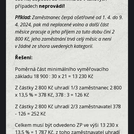
případech
neprovádí!
Příklad:
Zaměstnanec čerpá ošetřovné od 1. 4. do 9.
4. 2024, pak má neplacené volno a další část
měsíce pracuje a jeho příjem za tuto dobu činí 2
800 Kč, jeho zaměstnání trvá celý měsíc a není
v žádné ze shora uvedených kategorií
.
Řešení:
Poměrná část minimálního vyměřovacího
základu 18 900 : 30 x 21 = 13 230 Kč
Z částky 2 800 Kč uhradí 1/3 zaměstnanec 2 800
x 13,5 % = 378 Kč, 378 : 3 = 126 Kč
Z částky 2 800 Kč uhradí 2/3 zaměstnavatel 378
- 126 = 252 Kč
Celkem musí být odvedeno ZP ve výši 13 230 x
13,5 % = 1 787 Kč, z toho zaměstnavatel uhradí