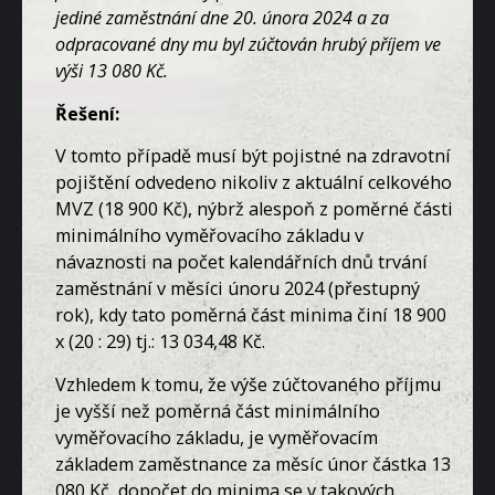
jediné zaměstnání dne 20. února 2024 a za
odpracované dny mu byl zúčtován hrubý příjem ve
výši 13 080 Kč.
Řešení:
V tomto případě musí být pojistné na zdravotní
pojištění odvedeno nikoliv z aktuální celkového
MVZ (18 900 Kč), nýbrž alespoň z poměrné části
minimálního vyměřovacího základu v
návaznosti na počet kalendářních dnů trvání
zaměstnání v měsíci únoru 2024 (přestupný
rok), kdy tato poměrná část minima činí 18 900
x (20 : 29) tj.: 13 034,48 Kč.
Vzhledem k tomu, že výše zúčtovaného příjmu
je vyšší než poměrná část minimálního
vyměřovacího základu, je vyměřovacím
základem zaměstnance za měsíc únor částka 13
080 Kč, dopočet do minima se v takových