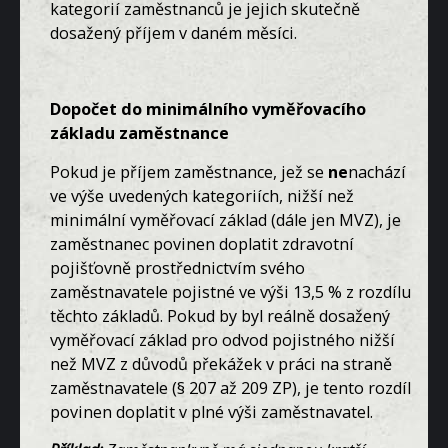
kategorií zaměstnanců je jejich skutečně
dosažený příjem v daném měsíci.
Dopočet do minimálního vyměřovacího
základu zaměstnance
Pokud je příjem zaměstnance, jež se
ne
nachází
ve výše uvedených kategoriích, nižší než
minimální vyměřovací základ (dále jen MVZ), je
zaměstnanec povinen doplatit zdravotní
pojišťovně prostřednictvím svého
zaměstnavatele pojistné ve výši 13,5 % z rozdílu
těchto základů. Pokud by byl reálně dosažený
vyměřovací základ pro odvod pojistného nižší
než MVZ z důvodů překážek v práci na straně
zaměstnavatele (§ 207 až 209 ZP), je tento rozdíl
povinen doplatit v plné výši zaměstnavatel.