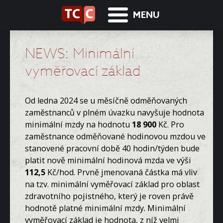
MENU
NEWS: Minimální
vyměřovací základ
Od ledna 2024 se u měsíčně odměňovaných
zaměstnanců v plném úvazku navyšuje hodnota
minimální mzdy na hodnotu
18 900
Kč. Pro
zaměstnance odměňované hodinovou mzdou ve
stanovené pracovní době 40 hodin/týden bude
platit nově minimální hodinová mzda ve výši
112,5
Kč/hod. Prvně jmenovaná částka má vliv
na tzv. minimální vyměřovací základ pro oblast
zdravotního pojistného, který je roven právě
hodnotě platné minimální mzdy. Minimální
vyměřovací základ je hodnota, z níž velmi