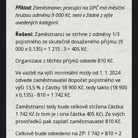
Příklad:
Zaměstnanec pracující na DPČ má měsíční
hrubou odměnu 9 000 Kč, není v žádné z výše
uvedených kategorií
.
Řešení:
Zaměstnanci se strhne z odměny 1/3
pojistného ze skutečně dosaženého příjmu: (9
000 x 0,135) = 1 215 : 3 = 405 Kč.
Organizace z těchto příjmů odvede 810 Kč.
Ve vazbě na výši minimální mzdy od 1. 1. 2024
odvede zaměstnavatel dopočet pojistného ve
výši 13,5 % z částky 18 900 Kč, tedy takto (18 900
x 0,135) - 810 = 1 742 Kč.
Zaměstnanci tedy bude celkově stržena částka:
1 742 Kč (v tom je i ona částka 405 Kč). Ze svých
prostředků pak zaplatí zaměstnavatel: 810 Kč.
Celkově bude odvedeno na ZP: 1 742 + 810 = 2