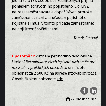
Jedná se o tzv. osobu bez zdanitelných příjmů
pohledem zdravotního pojistného. Do MVZ
nelze u zaměstnavatele dopočítávat, protože
zaměstnanec není ani účasten pojistného.
Pojistné si musí v tomto případě zaměstnanec
na pojišťovně vyřídit sám!
Tomáš Smutný
Upozornění:
Záznam pětihodinového online
školení
Rekapitulace všech legislativních změn pro
rok 2024 v praktických příkladech
si můžete
objednat za 2 500 Kč na adrese
mzdyapp@tcc.cz
.
Obsah školení naleznete
zde
.
27. prosinec 2023