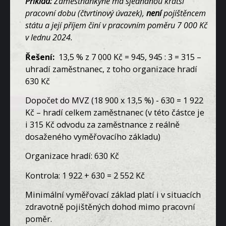
Příklad:
Zaměstnankyně má sjednanou kratší
pracovní dobu (čtvrtinový úvazek),
není
pojištěncem
státu a její příjem činí v pracovním poměru 7 000 Kč
v lednu 2024.
Řešení:
13,5 % z 7 000 Kč = 945, 945 : 3 = 315 –
uhradí zaměstnanec, z toho organizace hradí
630 Kč
Dopočet do MVZ (18 900 x 13,5 %) - 630 = 1 922
Kč – hradí celkem zaměstnanec (v této částce je
i 315 Kč odvodu za zaměstnance z reálně
dosaženého vyměřovacího základu)
Organizace hradí: 630 Kč
Kontrola: 1 922 + 630 = 2 552 Kč
Minimální vyměřovací základ platí i v situacích
zdravotně pojištěných dohod mimo pracovní
poměr.