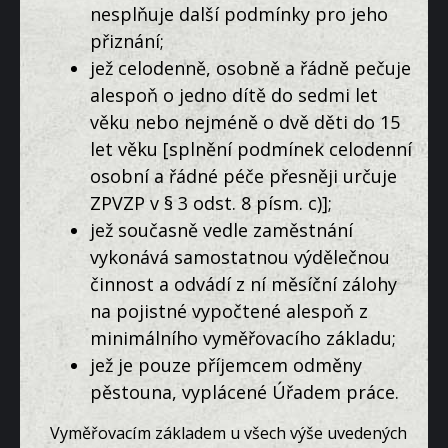
nesplňuje další podmínky pro jeho
přiznání;
jež celodenně, osobně a řádně pečuje
alespoň o jedno dítě do sedmi let
věku nebo nejméně o dvě děti do 15
let věku [splnění podmínek celodenní
osobní a řádné péče přesněji určuje
ZPVZP v § 3 odst. 8 písm. c)];
jež současně vedle zaměstnání
vykonává samostatnou výdělečnou
činnost a odvádí z ní měsíční zálohy
na pojistné vypočtené alespoň z
minimálního vyměřovacího základu;
jež je pouze příjemcem odměny
pěstouna, vyplácené Úřadem práce.
Vyměřovacím základem u všech výše uvedených