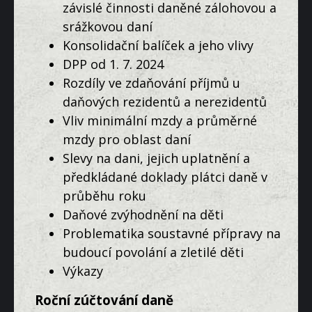
závislé činnosti daněné zálohovou a
srážkovou daní
Konsolidační balíček a jeho vlivy
DPP od 1. 7. 2024
Rozdíly ve zdaňování příjmů u
daňových rezidentů a nerezidentů
Vliv minimální mzdy a průměrné
mzdy pro oblast daní
Slevy na dani, jejich uplatnění a
předkládané doklady plátci daně v
průběhu roku
Daňové zvýhodnění na děti
Problematika soustavné přípravy na
budoucí povolání a zletilé děti
Výkazy
Roční zúčtování daně