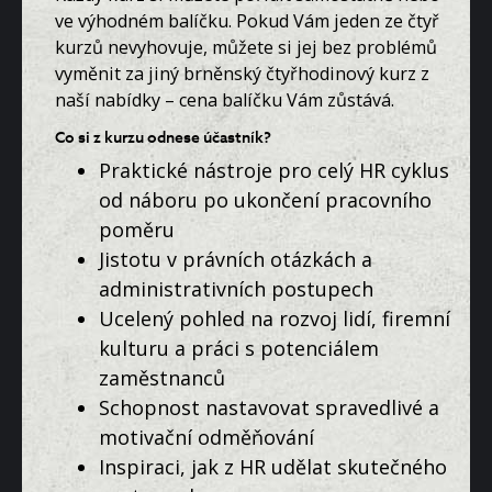
ve výhodném balíčku. Pokud Vám jeden ze čtyř
kurzů nevyhovuje, můžete si jej bez problémů
vyměnit za jiný brněnský čtyřhodinový kurz z
naší nabídky – cena balíčku Vám zůstává.
Co si z kurzu odnese účastník?
Praktické nástroje pro celý HR cyklus
od náboru po ukončení pracovního
poměru
Jistotu v právních otázkách a
administrativních postupech
Ucelený pohled na rozvoj lidí, firemní
kulturu a práci s potenciálem
zaměstnanců
Schopnost nastavovat spravedlivé a
motivační odměňování
Inspiraci, jak z HR udělat skutečného