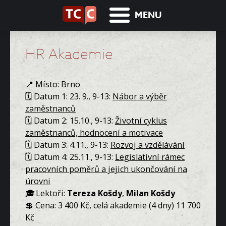
MENU
HR Akademie
📍
Místo:
Brno
🗓
Datum 1: 23
. 9., 9-13:
Nábor a výběr
zaměstnanců
🗓
Datum 2:
15.10., 9-13:
Životní cyklus
zaměstnanců, hodnocení a motivace
🗓
Datum 3:
4.11., 9-13:
Rozvoj a vzdělávání
🗓
Datum 4:
25.11., 9-13:
Legislativní rámec
pracovních poměrů a jejich ukončování na
úrovni
🎓 Lektoři:
Tereza Košdy
,
Milan Košdy
💲 Cena: 3 400 Kč, celá akademie (4 dny) 11 700
Kč