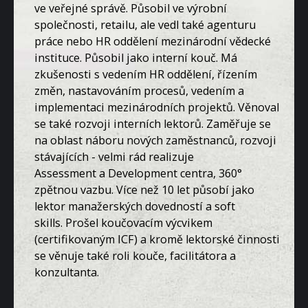
ve veřejné správě. Působil ve výrobní
společnosti, retailu, ale vedl také agenturu
práce nebo HR oddělení mezinárodní vědecké
instituce. Působil jako interní kouč. Má
zkušenosti s vedením HR oddělení, řízením
změn, nastavováním procesů, vedením a
implementaci mezinárodních projektů. Věnoval
se také rozvoji interních lektorů. Zaměřuje se
na oblast náboru nových zaměstnanců, rozvoji
stávajících - velmi rád realizuje
Assessment a Development centra, 360°
zpětnou vazbu. Více než 10 let působí jako
lektor manažerských dovedností a soft
skills. Prošel koučovacím výcvikem
(certifikovaným ICF) a kromě lektorské činnosti
se věnuje také roli kouče, facilitátora a
konzultanta.